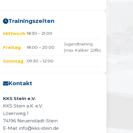
Trainingszeiten
Mittwoch
18:30 – 21:00
Jugendtraining
Freitag
18:00 – 20:00
(max. Kaliber .22lfb)
Sonntag
09:30 – 12:00
Kontakt
KKS Stein e.V.
KKS Stein a.K. e.V.
Löserweg 1
74196 Neuenstadt-Stein
E-Mail: info@kks-stein.de