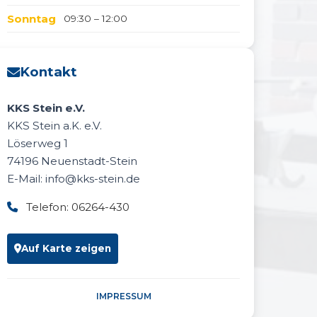
Sonntag
09:30 – 12:00
Kontakt
KKS Stein e.V.
KKS Stein a.K. e.V.
Löserweg 1
74196 Neuenstadt-Stein
E-Mail: info@kks-stein.de
Telefon: 06264-430
Auf Karte zeigen
IMPRESSUM